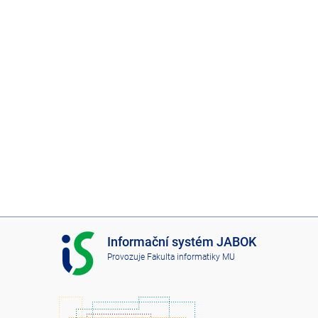
I
Informační systém JABOK
S
Provozuje
Fakulta informatiky MU
J
A
B
O