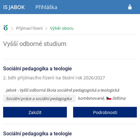
P
P
IS JABOK
Přihláška
ř
ř
e
e
s
s
>
>
Přijímací řízení
Výběr oboru
k
k
o
o
č
č
Vyšší odborné studium
i
i
t
t
n
n
Sociální pedagogika a teologie
a
a
h
o
2. běh přijímacího řízení na školní rok 2026/2027
l
b
a
s
Jabok - Vyšší odborná škola sociálně pedagogická a teologická
v
a
kombinované,
čeština
Sociální práce a sociální pedagogika
i
h
č
Založit
Podrobnosti
k
u
Sociální pedagogika a teologie