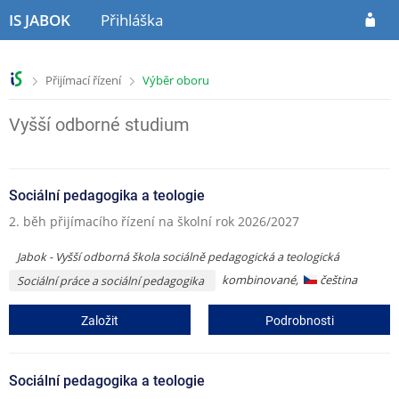
P
P
IS JABOK
Přihláška
ř
ř
e
e
s
s
>
>
Přijímací řízení
Výběr oboru
k
k
o
o
č
č
Vyšší odborné studium
i
i
t
t
n
n
Sociální pedagogika a teologie
a
a
h
o
2. běh přijímacího řízení na školní rok 2026/2027
l
b
a
s
Jabok - Vyšší odborná škola sociálně pedagogická a teologická
v
a
kombinované,
čeština
Sociální práce a sociální pedagogika
i
h
č
Založit
Podrobnosti
k
u
Sociální pedagogika a teologie