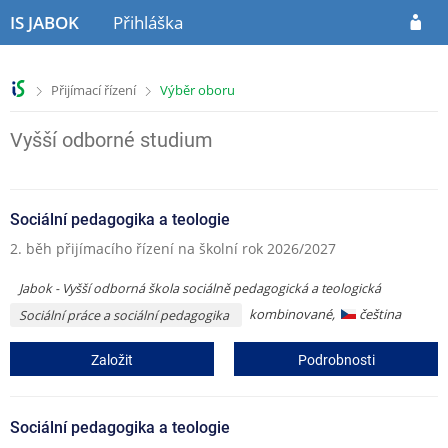
P
P
IS JABOK
Přihláška
ř
ř
e
e
s
s
>
>
Přijímací řízení
Výběr oboru
k
k
o
o
č
č
Vyšší odborné studium
i
i
t
t
n
n
Sociální pedagogika a teologie
a
a
h
o
2. běh přijímacího řízení na školní rok 2026/2027
l
b
a
s
Jabok - Vyšší odborná škola sociálně pedagogická a teologická
v
a
kombinované,
čeština
Sociální práce a sociální pedagogika
i
h
č
Založit
Podrobnosti
k
u
Sociální pedagogika a teologie