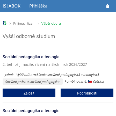
P
P
IS JABOK
Přihláška
ř
ř
e
e
s
s
>
>
Přijímací řízení
Výběr oboru
k
k
o
o
č
č
Vyšší odborné studium
i
i
t
t
n
n
Sociální pedagogika a teologie
a
a
h
o
2. běh přijímacího řízení na školní rok 2026/2027
l
b
a
s
Jabok - Vyšší odborná škola sociálně pedagogická a teologická
v
a
kombinované,
čeština
Sociální práce a sociální pedagogika
i
h
č
Založit
Podrobnosti
k
u
Sociální pedagogika a teologie