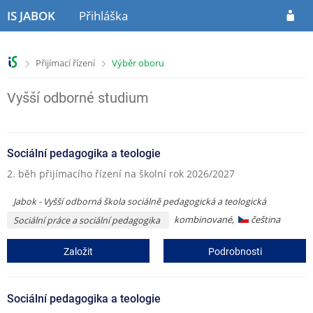
P
P
IS JABOK
Přihláška
ř
ř
e
e
s
s
>
>
Přijímací řízení
Výběr oboru
k
k
o
o
č
č
Vyšší odborné studium
i
i
t
t
n
n
Sociální pedagogika a teologie
a
a
h
o
2. běh přijímacího řízení na školní rok 2026/2027
l
b
a
s
Jabok - Vyšší odborná škola sociálně pedagogická a teologická
v
a
kombinované,
čeština
Sociální práce a sociální pedagogika
i
h
č
Založit
Podrobnosti
k
u
Sociální pedagogika a teologie