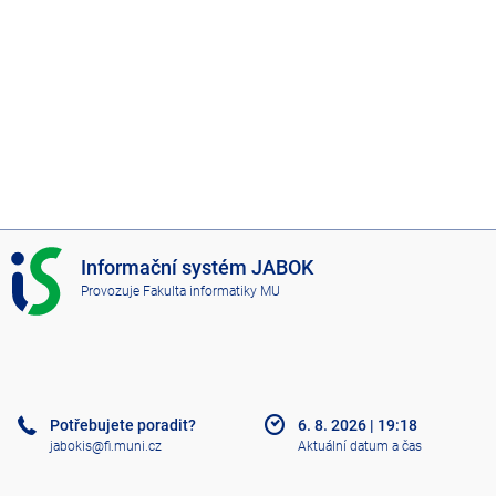
I
Informační systém JABOK
S
Provozuje
Fakulta informatiky MU
J
A
B
O
K
Potřebujete poradit?
6. 8. 2026
|
19:18
jabokis@fi.muni.cz
Aktuální datum a čas