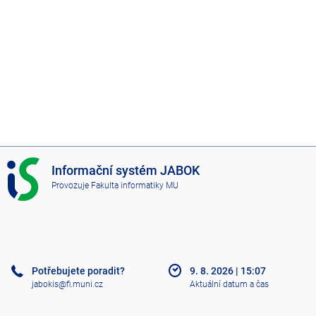
I
Informační systém JABOK
S
Provozuje
Fakulta informatiky MU
J
A
B
O
K
Potřebujete poradit?
9. 8. 2026
|
15:07
jabokis@fi.muni.cz
Aktuální datum a čas