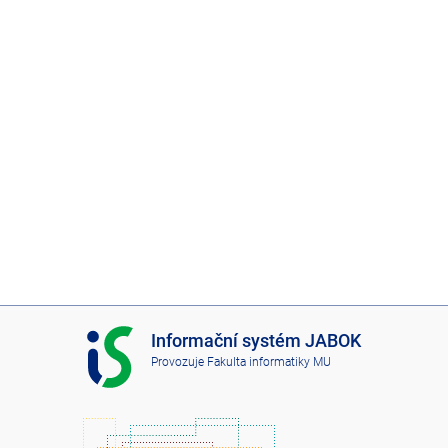
I
Informační systém JABOK
S
Provozuje
Fakulta informatiky MU
J
A
B
O