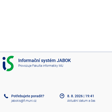
I
Informační systém JABOK
S
Provozuje
Fakulta informatiky MU
J
A
B
O
K
Potřebujete poradit?
8. 8. 2026
|
19:41
jabokis@fi.muni.cz
Aktuální datum a čas