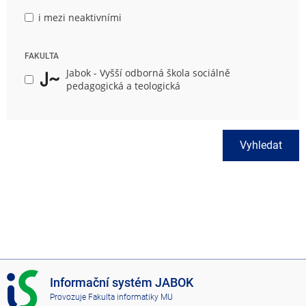
i mezi neaktivními
FAKULTA
Jabok - Vyšší odborná škola sociálně
pedagogická a teologická
Vyhledat
I
Informační systém JABOK
S
Provozuje
Fakulta informatiky MU
J