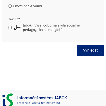
i mezi neaktivními
FAKULTA
Jabok - Vyšší odborná škola sociálně
pedagogická a teologická
Vyhledat
I
Informační systém JABOK
S
Provozuje
Fakulta informatiky MU
J