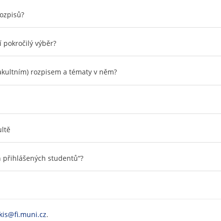
rozpisů?
 pokročilý výběr?
kultním) rozpisem a tématy v něm?
ltě
h přihlášených studentů“?
kis@fi.muni.cz
.