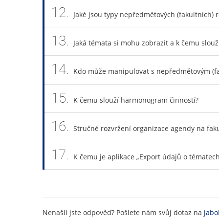
12.
Jaké jsou typy nepředmětových (fakultních) 
13.
Jaká témata si mohu zobrazit a k čemu slouží
14.
Kdo může manipulovat s nepředmětovým (fa
15.
K čemu slouží harmonogram činností?
16.
Stručné rozvržení organizace agendy na faku
17.
K čemu je aplikace „Export údajů o tématec
Nenašli jste odpověď? Pošlete nám svůj dotaz na
jabo