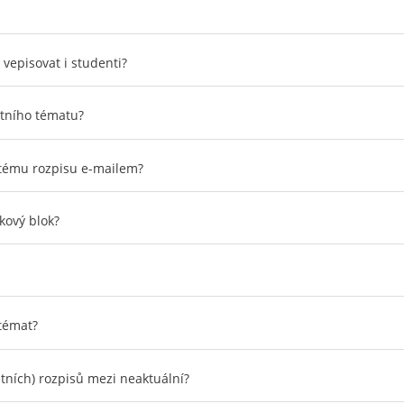
vepisovat i studenti?
étního tématu?
itému rozpisu e-mailem?
kový blok?
 témat?
tních) rozpisů mezi neaktuální?