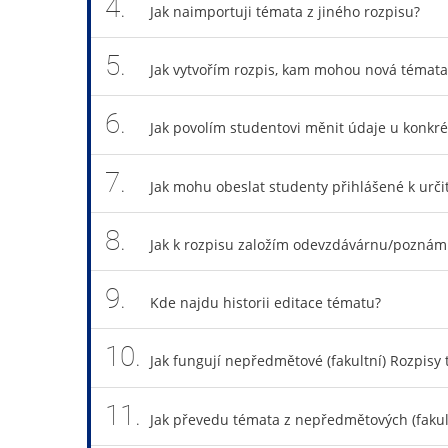
4.
Jak naimportuji témata z jiného rozpisu?
5.
Jak vytvořím rozpis, kam mohou nová témata 
6.
Jak povolím studentovi měnit údaje u konkr
7.
Jak mohu obeslat studenty přihlášené k urč
8.
Jak k rozpisu založím odevzdávárnu/poznám
9.
Kde najdu historii editace tématu?
10.
Jak fungují nepředmětové (fakultní) Rozpisy
11.
Jak převedu témata z nepředmětových (fakul