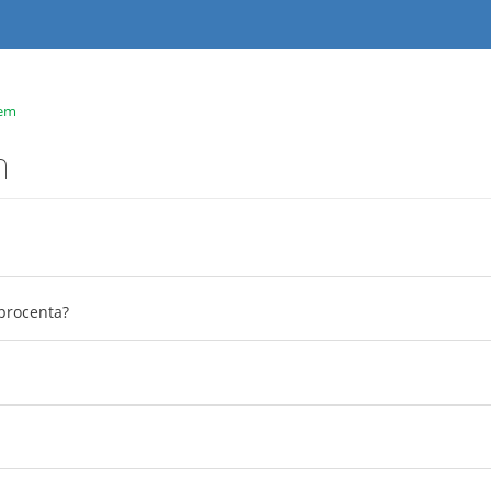
tem
m
procenta?