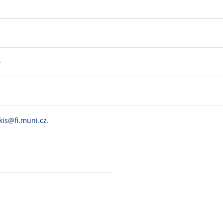
?
kis@fi.muni.cz
.