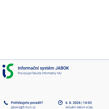
I
Informační systém JABOK
S
Provozuje
Fakulta informatiky MU
J
A
B
O
K
Potřebujete poradit?
6. 8. 2026
|
14:03
jabokis@fi.muni.cz
Aktuální datum a čas