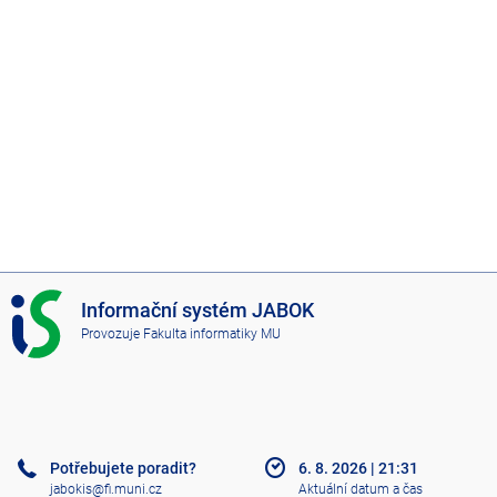
I
Informační systém JABOK
S
Provozuje
Fakulta informatiky MU
J
A
B
O
K
Potřebujete poradit?
6. 8. 2026
|
21:31
jabokis@fi.muni.cz
Aktuální datum a čas