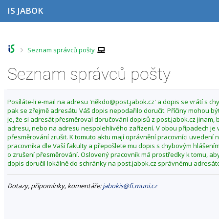
P
P
P
P
IS JABOK
ř
ř
ř
ř
e
e
e
e
s
s
s
s
k
k
k
k
o
o
o
o
>
Seznam správců pošty
č
č
č
č
i
i
i
i
Seznam správců pošty
t
t
t
t
n
n
n
n
a
a
a
a
h
h
o
p
Posíláte-li e-mail na adresu 'někdo@post.jabok.cz' a dopis se vrátí s c
o
l
b
a
pak se zřejmě adresátu Váš dopis nepodařilo doručit. Příčiny mohou být
r
a
s
t
je, že si adresát přesměroval doručování dopisů z post.jabok.cz jinam,
n
v
a
i
adresu, nebo na adresu nespolehlivého zařízení. V obou případech je
í
i
h
č
přesměrování zrušit. K tomuto aktu mají oprávnění pracovníci uvedení ní
l
č
k
pracovníka dle Vaší fakulty a přepošlete mu dopis s chybovým hlášením
i
k
u
o zrušení přesměrování. Oslovený pracovník má prostředky k tomu, ab
š
u
dopis doručil lokálně do schránky na post.jabok.cz správnému adresát
t
u
Dotazy, připomínky, komentáře:
jabokis@fi.muni.cz