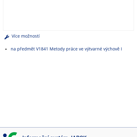
e
n
u
Více možností
na předmět V1841 Metody práce ve výtvarné výchově I
I