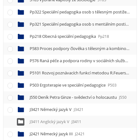
Pp322 Speciální pedagogika osob s tělesným postižením
P
Pp321 Speciální pedagogika osob s mentálním postižením
Pp218 Obecná speciální pedagogika
Pp218
P583 Proces podpory člověka s tělesným a kombinovaným postižením ve službě sociální rehabilitace
P576 Raná péče a podpora rodiny v sociálních službách
P5
P5101 Rozvoj poznávacích funkcí metodou R.Feuersteina I
P503 Ergoterapie ve speciální pedagogice
P503
J550 Deník Petra Ginze - svědectví o holocaustu
J550
J3421 Německý jazyk V
J3421
J3411 Anglický jazyk V
J3411
J2421 Německý jazyk III
J2421