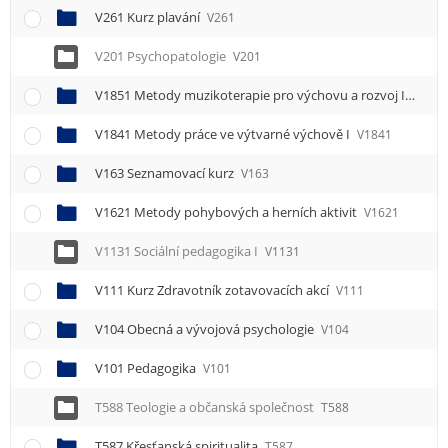
V261 Kurz plavání
V261
V201 Psychopatologie
V201
V1851 Metody muzikoterapie pro výchovu a rozvoj I
V1851
V1841 Metody práce ve výtvarné výchově I
V1841
V163 Seznamovací kurz
V163
V1621 Metody pohybových a herních aktivit
V1621
V1131 Sociální pedagogika I
V1131
V111 Kurz Zdravotník zotavovacích akcí
V111
V104 Obecná a vývojová psychologie
V104
V101 Pedagogika
V101
T588 Teologie a občanská společnost
T588
T587 Křesťanská spiritualita
T587