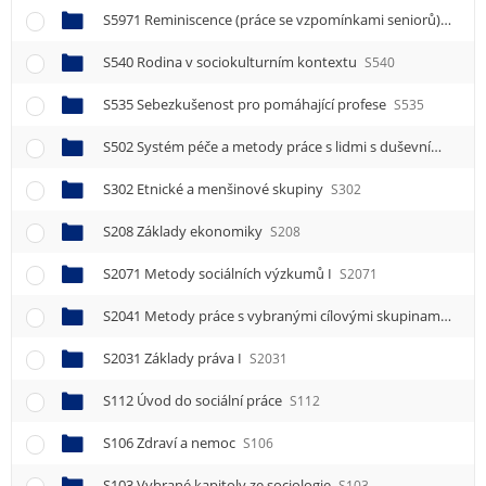
S5971 Reminiscence (práce se vzpomínkami seniorů) I
S59
S540 Rodina v sociokulturním kontextu
S540
S535 Sebezkušenost pro pomáhající profese
S535
S502 Systém péče a metody práce s lidmi s duševním onemocněním
S302 Etnické a menšinové skupiny
S302
S208 Základy ekonomiky
S208
S2071 Metody sociálních výzkumů I
S2071
S2041 Metody práce s vybranými cílovými skupinami I
S20
S2031 Základy práva I
S2031
S112 Úvod do sociální práce
S112
S106 Zdraví a nemoc
S106
S103 Vybrané kapitoly ze sociologie
S103