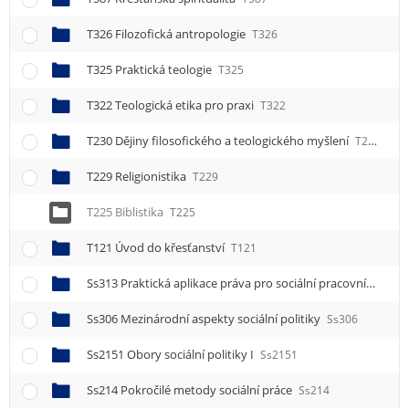
T326 Filozofická antropologie
T326
T325 Praktická teologie
T325
T322 Teologická etika pro praxi
T322
T230 Dějiny filosofického a teologického myšlení
T230
T229 Religionistika
T229
T225 Biblistika
T225
T121 Úvod do křesťanství
T121
Ss313 Praktická aplikace práva pro sociální pracovníky
Ss3
Ss306 Mezinárodní aspekty sociální politiky
Ss306
Ss2151 Obory sociální politiky I
Ss2151
Ss214 Pokročilé metody sociální práce
Ss214