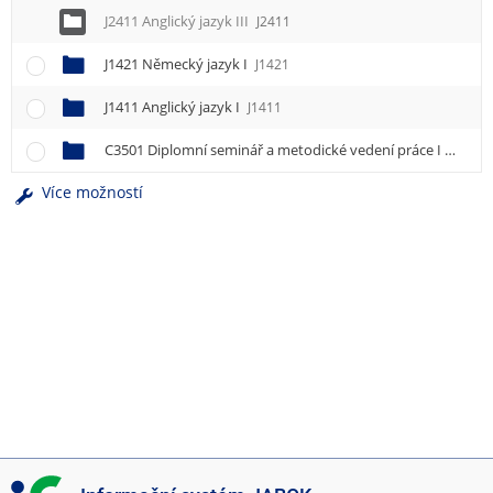
J2411 Anglický jazyk III
J2411
J1421 Německý jazyk I
J1421
J1411 Anglický jazyk I
J1411
C3501 Diplomní seminář a metodické vedení práce I
C3501
Více možností
I