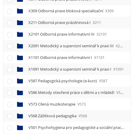
e
n
X309 Odborná praxe bloková specializační
X309
u
X211 Odborná praxe prázdninová I
X211
X2101 Odborná praxe informativní III
X2101
X2091 Metodický a supervizní seminář k praxi III
X2091
X1101 Odborná praxe informativní I
X1101
X1091 Metodický a supervizní seminář k praxi I
X1091
V587 Pedagogická psychologie (e-kurz)
V587
V586 Metody otevřené práce s dětmi a s mládeží
V586
V573 Cílená muzikoterapie
V573
V568 Zážitková pedagogika
V568
V501 Psychohygiena pro pedagogické a sociální pracovníky (e-kurz)