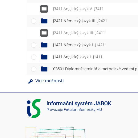
J3411 Anglický jazyk V
J3411
J2421 Německý jazyk III
J2421
J2411 Anglický jazyk III
J2411
J1421 Německý jazyk I
J1421
J1411 Anglický jazyk I
J1411
C3501 Diplomní seminář a metodické vedení p
Více možností
I
Informační systém JABOK
S
Provozuje
Fakulta informatiky MU
J
A
B
O