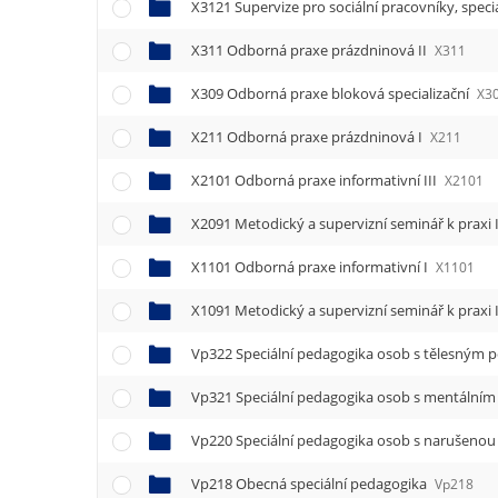
e
X3121 Supervize pro sociální pracovníky, speci
n
X311 Odborná praxe prázdninová II
u
X311
X309 Odborná praxe bloková specializační
X3
X211 Odborná praxe prázdninová I
X211
X2101 Odborná praxe informativní III
X2101
X2091 Metodický a supervizní seminář k praxi I
X1101 Odborná praxe informativní I
X1101
X1091 Metodický a supervizní seminář k praxi 
Vp322 Speciální pedagogika osob s tělesným 
Vp321 Speciální pedagogika osob s mentálním
Vp220 Speciální pedagogika osob s narušeno
Vp218 Obecná speciální pedagogika
Vp218