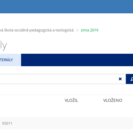
>
ná škola sociálně pedagogická a teologická
zima 2019
ly
TERIÁLY
VLOŽIL
VLOŽENO
I
X5011