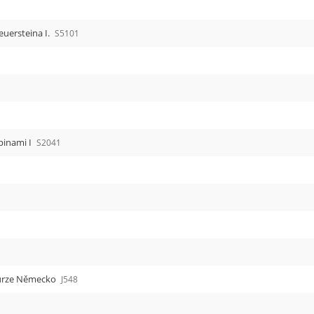
uersteina I.
S5101
pinami I
S2041
kurze Německo
J548