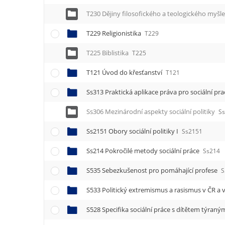
T230 Dějiny filosofického a teologického myšl
T229 Religionistika
T229
T225 Biblistika
T225
T121 Úvod do křesťanství
T121
Ss313 Praktická aplikace práva pro sociální pr
Ss306 Mezinárodní aspekty sociální politiky
S
Ss2151 Obory sociální politiky I
Ss2151
Ss214 Pokročilé metody sociální práce
Ss214
S535 Sebezkušenost pro pomáhající profese
S
S533 Politický extremismus a rasismus v ČR a 
S528 Specifika sociální práce s dítětem týra