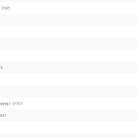
T
V585
25
zvoj I
V1851
1841