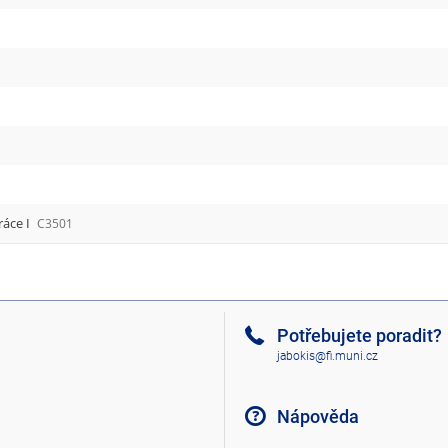
ráce I
C3501
Potřebujete poradit?
jabokis@fi.muni.cz
Nápověda