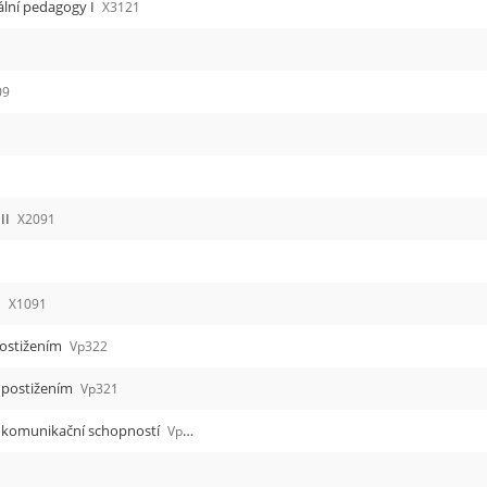
ální pedagogy I
X3121
09
II
X2091
I
X1091
postižením
Vp322
 postižením
Vp321
u komunikační schopností
Vp220