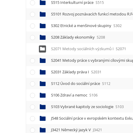
S515 Interkulturní práce
S515
S5101 Rozvoj poznávacích funkcí metodou R.Fe
S302 Etnické a menšinové skupiny
S302
S208 Základy ekonomiky
S208
S2071 Metody sociálních výzkumů I
S2071
S2041 Metody práce s vybranými cílovými sku
S2031 Základy práva I
S2031
S112 Úvod do sociální práce
S112
S106 Zdraví a nemoc
S106
S103 Vybrané kapitoly ze sociologie
S103
J548 Sociální práce v evropském kontextu Ex
J3421 Německý jazyk V
J3421