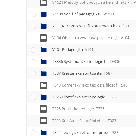
V1621 Metody pohybových a herních aktivit
V1131 Sociální pedagogika I
V1131
V111 Kurz Zdravotník zotavovacích akcí
V111
V104 Obecná a vývojová psychologie
V104
V101 Pedagogika
V101
TE336 Systematická teologie II.
TE336
T587 Křesťanská spiritualita
T587
T548 Komenský jako teolog a filosof
T548
T326 Filozofická antropologie
T326
T325 Praktická teologie
T325
T323 Křesťanská sociální etika
T323
T322 Teologická etika pro praxi
T322