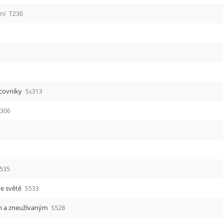
ení
T230
acovníky
Ss313
s306
535
ve světě
S533
ným a zneužívaným
S528