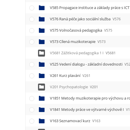
V585 Propagace instituce a základy práce s IC
V576 Raná péče jako sociální služba
V576
V575 Volnočasová pedagogika
V575
V573 Cílená muzikoterapie
V573
V5681 Zážitková pedagogika 1 I
V5681
V525 Vedení dialogu - základní dovednosti
V5
V261 Kurz plavání
V261
V201 Psychopatologie
V201
V1851 Metody muzikoterapie pro výchovu a ro
V1841 Metody práce ve výtvarné výchově I
V
V163 Seznamovací kurz
V163