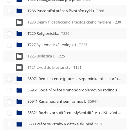
T286 Pastorační práce v životním cyklu
T286
T230 Dějiny filosofického a teologického myšlení
T230
T229 Religionistika
T229
T227 Systematická teologie I.
T227
T225 Biblistika I.
T225
T121 Úvod do křesťanství
T121
S5971 Reminiscence (práce se vzpomínkami seniorů) I.
S59
S5961 Sociální práce s mnohoproblémovou rodinou I.
S59
S5941 Rasismus, antisemitismus I.
S5941
S5321 Rozhovor s dítětem, slyšení dítěte a zjišťování jeho názoru I.
S530 Práce se vztahy v dětské skupině
S530