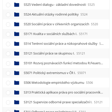
S525 Vedení dialogu - základní dovednosti
S525
S524 Aktuální otázky rodinné politiky
S524
S520 Sociální práce v církevních organizacích
S520
S5171 Kvalita v sociálních službách I.
S5171
S514 Terénní sociální práce a nízkoprahové služby
S514
S5121 Sociální práce se skupinou I.
S5121
S5101 Rozvoj poznávacích funkcí metodou R.Feuersteina I.
S5071 Politický extremismus v ČR I.
S5071
S506 Metodologie empirického výzkumu
S506
S313 Praktická aplikace práva pro sociální pracovníky
S313
S3121 Supervize odborné praxe specializační I.
S3121
S311 Odborná praxe prázdninová II.
S311