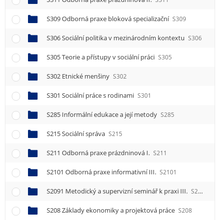
S309 Odborná praxe bloková specializační
S309
S306 Sociální politika v mezinárodním kontextu
S306
S305 Teorie a přístupy v sociální práci
S305
S302 Etnické menšiny
S302
S301 Sociální práce s rodinami
S301
S285 Informální edukace a její metody
S285
S215 Sociální správa
S215
S211 Odborná praxe prázdninová I.
S211
S2101 Odborná praxe informativní III.
S2101
S2091 Metodický a supervizní seminář k praxi III.
S2091
S208 Základy ekonomiky a projektová práce
S208