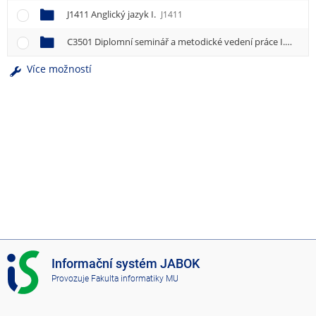
J1411 Anglický jazyk I.
J1411
C3501 Diplomní seminář a metodické vedení práce I.
C3501
Více možností
I
Informační systém JABOK
S
Provozuje
Fakulta informatiky MU
J
A