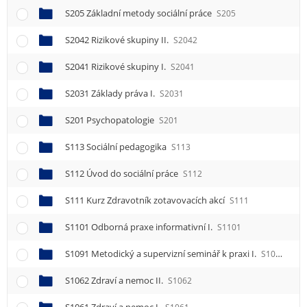
S205 Základní metody sociální práce
S205
S2042 Rizikové skupiny II.
S2042
S2041 Rizikové skupiny I.
S2041
S2031 Základy práva I.
S2031
S201 Psychopatologie
S201
S113 Sociální pedagogika
S113
S112 Úvod do sociální práce
S112
S111 Kurz Zdravotník zotavovacích akcí
S111
S1101 Odborná praxe informativní I.
S1101
S1091 Metodický a supervizní seminář k praxi I.
S1091
S1062 Zdraví a nemoc II.
S1062