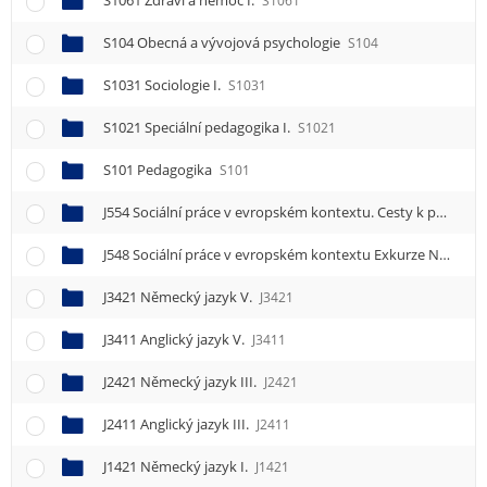
S1061 Zdraví a nemoc I.
S1061
S104 Obecná a vývojová psychologie
S104
S1031 Sociologie I.
S1031
S1021 Speciální pedagogika I.
S1021
S101 Pedagogika
S101
J554 Sociální práce v evropském kontextu. Cesty k porozumění vietnamské kultury
J548 Sociální práce v evropském kontextu Exkurze Nürnberg
J3421 Německý jazyk V.
J3421
J3411 Anglický jazyk V.
J3411
J2421 Německý jazyk III.
J2421
J2411 Anglický jazyk III.
J2411
J1421 Německý jazyk I.
J1421