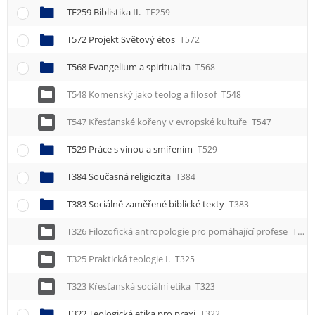
TE259 Biblistika II.
TE259
T572 Projekt Světový étos
T572
T568 Evangelium a spiritualita
T568
T548 Komenský jako teolog a filosof
T548
T547 Křesťanské kořeny v evropské kultuře
T547
T529 Práce s vinou a smířením
T529
T384 Současná religiozita
T384
T383 Sociálně zaměřené biblické texty
T383
T326 Filozofická antropologie pro pomáhající profese
T326
T325 Praktická teologie I.
T325
T323 Křesťanská sociální etika
T323
T322 Teologická etika pro praxi
T322