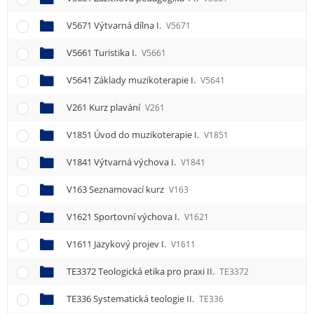
e
n
V5671 Výtvarná dílna I.
V5671
u
V5661 Turistika I.
V5661
V5641 Základy muzikoterapie I.
V5641
V261 Kurz plavání
V261
V1851 Úvod do muzikoterapie I.
V1851
V1841 Výtvarná výchova I.
V1841
V163 Seznamovací kurz
V163
V1621 Sportovní výchova I.
V1621
V1611 Jazykový projev I.
V1611
TE3372 Teologická etika pro praxi II.
TE3372
TE336 Systematická teologie II.
TE336