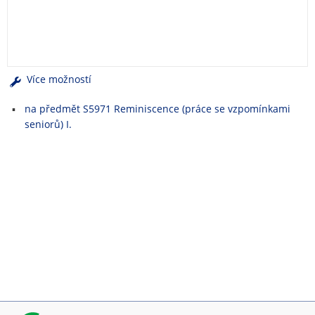
e
n
u
Více možností
na předmět S5971 Reminiscence (práce se vzpomínkami
seniorů) I.