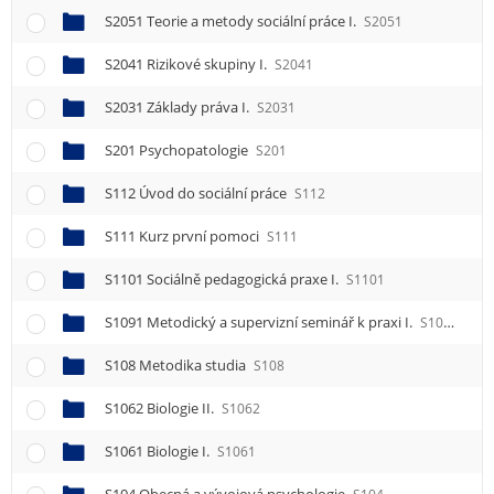
S2051 Teorie a metody sociální práce I.
S2051
S2041 Rizikové skupiny I.
S2041
S2031 Základy práva I.
S2031
S201 Psychopatologie
S201
S112 Úvod do sociální práce
S112
S111 Kurz první pomoci
S111
S1101 Sociálně pedagogická praxe I.
S1101
S1091 Metodický a supervizní seminář k praxi I.
S1091
S108 Metodika studia
S108
S1062 Biologie II.
S1062
S1061 Biologie I.
S1061