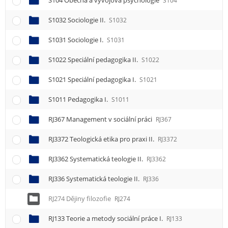
S104 Obecná a vývojová psychologie
S104
S1032 Sociologie II.
S1032
S1031 Sociologie I.
S1031
S1022 Speciální pedagogika II.
S1022
S1021 Speciální pedagogika I.
S1021
S1011 Pedagogika I.
S1011
RJ367 Management v sociální práci
RJ367
RJ3372 Teologická etika pro praxi II.
RJ3372
RJ3362 Systematická teologie II.
RJ3362
RJ336 Systematická teologie II.
RJ336
RJ274 Dějiny filozofie
RJ274
RJ133 Teorie a metody sociální práce I.
RJ133