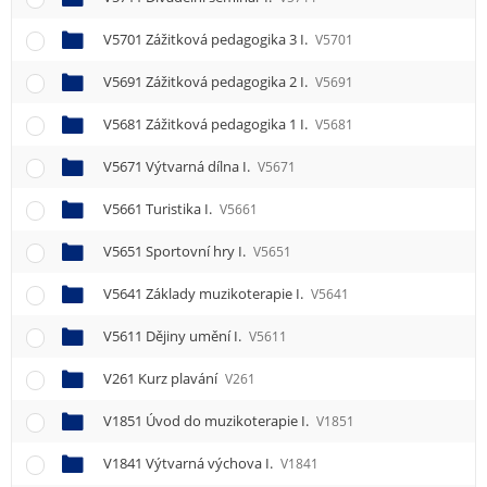
e
n
V5701 Zážitková pedagogika 3 I.
V5701
u
V5691 Zážitková pedagogika 2 I.
V5691
V5681 Zážitková pedagogika 1 I.
V5681
V5671 Výtvarná dílna I.
V5671
V5661 Turistika I.
V5661
V5651 Sportovní hry I.
V5651
V5641 Základy muzikoterapie I.
V5641
V5611 Dějiny umění I.
V5611
V261 Kurz plavání
V261
V1851 Úvod do muzikoterapie I.
V1851
V1841 Výtvarná výchova I.
V1841