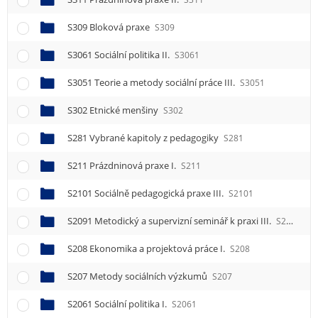
S309 Bloková praxe
S309
S3061 Sociální politika II.
S3061
S3051 Teorie a metody sociální práce III.
S3051
S302 Etnické menšiny
S302
S281 Vybrané kapitoly z pedagogiky
S281
S211 Prázdninová praxe I.
S211
S2101 Sociálně pedagogická praxe III.
S2101
S2091 Metodický a supervizní seminář k praxi III.
S2091
S208 Ekonomika a projektová práce I.
S208
S207 Metody sociálních výzkumů
S207
S2061 Sociální politika I.
S2061