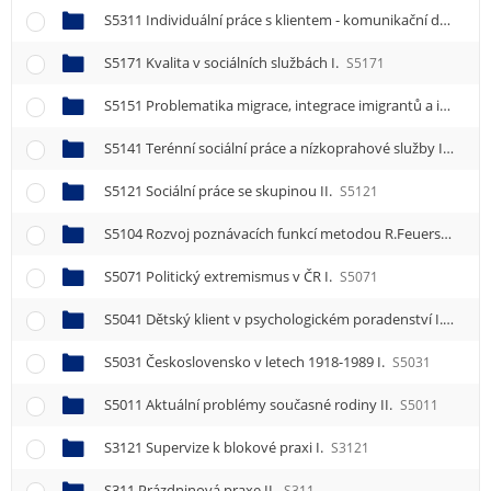
S5311 Individuální práce s klientem - komunikační dovednosti II.
S5171 Kvalita v sociálních službách I.
S5171
S5151 Problematika migrace, integrace imigrantů a interkulturalismu
S5141 Terénní sociální práce a nízkoprahové služby I.
S514
S5121 Sociální práce se skupinou II.
S5121
S5104 Rozvoj poznávacích funkcí metodou R.Feuersteina IV.
S5071 Politický extremismus v ČR I.
S5071
S5041 Dětský klient v psychologickém poradenství I.
S5041
S5031 Československo v letech 1918-1989 I.
S5031
S5011 Aktuální problémy současné rodiny II.
S5011
S3121 Supervize k blokové praxi I.
S3121
S311 Prázdninová praxe II.
S311