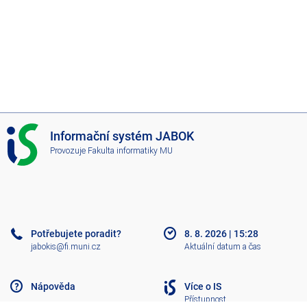
I
Informační systém JABOK
S
Provozuje
Fakulta informatiky MU
J
A
B
O
K
Potřebujete poradit?
8. 8. 2026
|
15:28
jabokis@fi.muni.cz
Aktuální datum a čas
Nápověda
Více o IS
Přístupnost