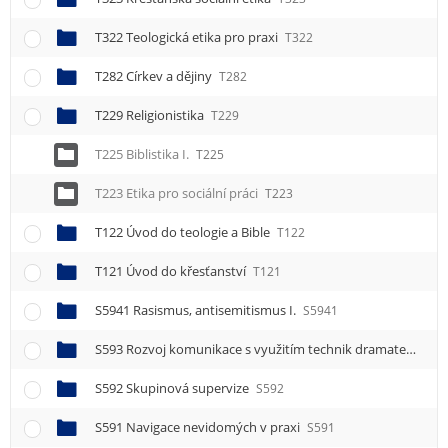
T322 Teologická etika pro praxi
T322
T282 Církev a dějiny
T282
T229 Religionistika
T229
T225 Biblistika I.
T225
T223 Etika pro sociální práci
T223
T122 Úvod do teologie a Bible
T122
T121 Úvod do křesťanství
T121
S5941 Rasismus, antisemitismus I.
S5941
S593 Rozvoj komunikace s využitím technik dramaterapie
S592 Skupinová supervize
S592
S591 Navigace nevidomých v praxi
S591