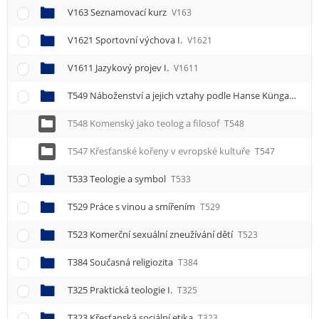
V163 Seznamovací kurz
V163
V1621 Sportovní výchova I.
V1621
V1611 Jazykový projev I.
V1611
T549 Náboženství a jejich vztahy podle Hanse Künga
T549
T548 Komenský jako teolog a filosof
T548
T547 Křesťanské kořeny v evropské kultuře
T547
T533 Teologie a symbol
T533
T529 Práce s vinou a smířením
T529
T523 Komerční sexuální zneužívání dětí
T523
T384 Současná religiozita
T384
T325 Praktická teologie I.
T325
T323 Křesťanská sociální etika
T323