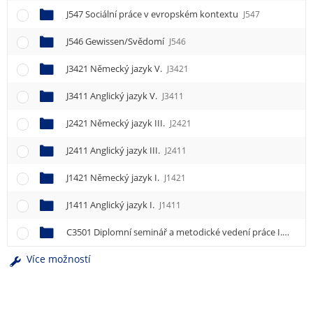
J547 Sociální práce v evropském kontextu
J547
J546 Gewissen/Svědomí
J546
J3421 Německý jazyk V.
J3421
J3411 Anglický jazyk V.
J3411
J2421 Německý jazyk III.
J2421
J2411 Anglický jazyk III.
J2411
J1421 Německý jazyk I.
J1421
J1411 Anglický jazyk I.
J1411
C3501 Diplomní seminář a metodické vedení práce I.
C3501
Více možností