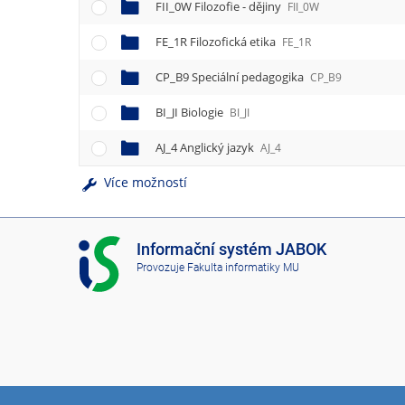
FII_0W Filozofie - dějiny
FII_0W
FE_1R Filozofická etika
FE_1R
CP_B9 Speciální pedagogika
CP_B9
BI_JI Biologie
BI_JI
AJ_4 Anglický jazyk
AJ_4
Více možností
I
Informační systém JABOK
S
Provozuje
Fakulta informatiky MU
J
A
B
O
K