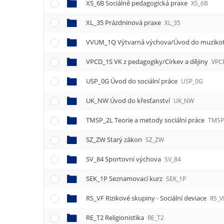
e
XS_6B Sociálně pedagogická praxe
XS_6B
n
XL_35 Prázdninová praxe
u
XL_35
VVUM_1Q Výtvarná výchova/Úvod do muziko
VPCD_1S VK z pedagogiky/Církev a dějiny
VPC
USP_0G Úvod do sociální práce
USP_0G
UK_NW Úvod do křesťanství
UK_NW
TMSP_2L Teorie a metody sociální práce
TMSP
SZ_ZW Starý zákon
SZ_ZW
SV_84 Sportovní výchova
SV_84
SEK_1P Seznamovací kurz
SEK_1P
RS_VF Rizikové skupiny - Sociální deviace
RS_V
RE_T2 Religionistika
RE_T2