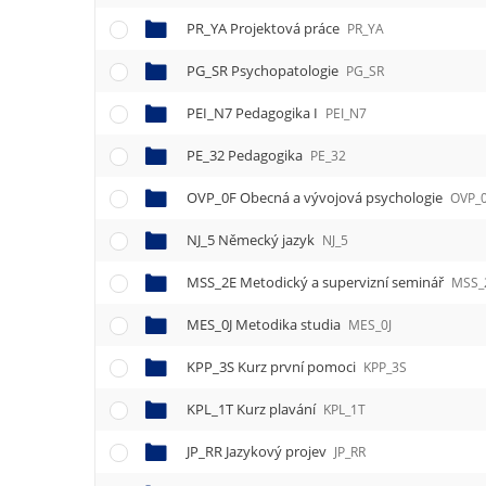
PR_YA Projektová práce
PR_YA
PG_SR Psychopatologie
PG_SR
PEI_N7 Pedagogika I
PEI_N7
PE_32 Pedagogika
PE_32
OVP_0F Obecná a vývojová psychologie
OVP_
NJ_5 Německý jazyk
NJ_5
MSS_2E Metodický a supervizní seminář
MSS_
MES_0J Metodika studia
MES_0J
KPP_3S Kurz první pomoci
KPP_3S
KPL_1T Kurz plavání
KPL_1T
JP_RR Jazykový projev
JP_RR