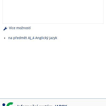
e
n
u
Více možností
na předmět AJ_4 Anglický jazyk
I