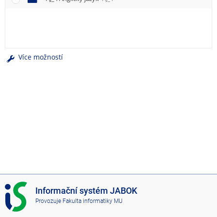
e
n
u
Více možností
I
Informační systém JABOK
S
Provozuje
Fakulta informatiky MU
J