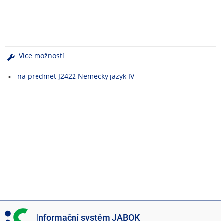
e
n
u
Více možností
na předmět J2422 Německý jazyk IV
I
Informační systém JABOK