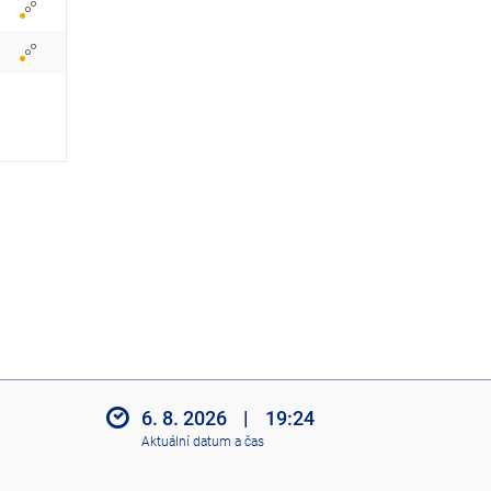
z
i
t
i
k
o
n
y
6. 8. 2026
|
19:24
Aktuální datum a čas