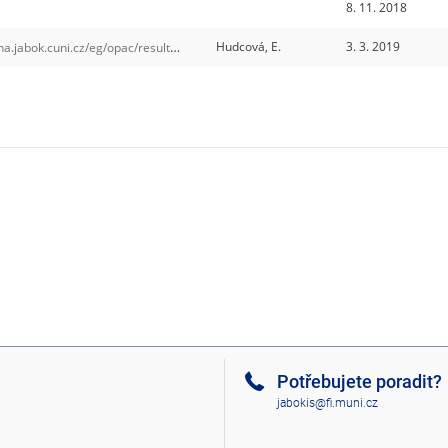
8. 11. 2018
Hudcová, E.
3. 3. 2019
i.cz/eg/opac/results?page=0;depth=0;bookbag=18692;locg=103
Potřebujete poradit?
jabokis@fi.muni.cz