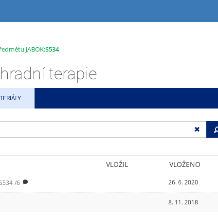
 předmětu JABOK:
S534
radní terapie
TERIÁLY
VLOŽIL
VLOŽENO
26. 6. 2020
S534
/6
8. 11. 2018