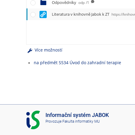
e
Odpovědníky
odp
/1
n
u
Literatura v knihovně Jabok k ZT
https://knihovna.jabok.cun
Více možností
na předmět S534 Úvod do zahradní terapie
I
Informační systém JABOK
S
Provozuje
Fakulta informatiky MU
J
A