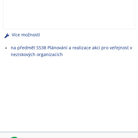
e
n
u
Více možností
na předmět S538 Plánování a realizace akcí pro veřejnost v
neziskových organizacích