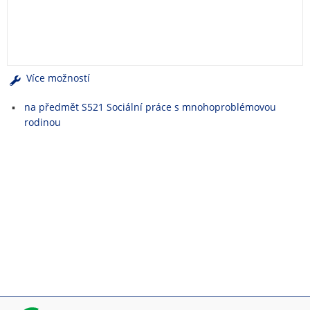
e
n
u
Více možností
na předmět S521 Sociální práce s mnohoproblémovou
rodinou