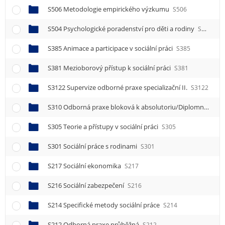
S506 Metodologie empirického výzkumu
S506
S504 Psychologické poradenství pro děti a rodiny
S504
S385 Animace a participace v sociální práci
S385
S381 Mezioborový přístup k sociální práci
S381
S3122 Supervize odborné praxe specializační II.
S3122
S310 Odborná praxe bloková k absolutoriu/Diplomní praxe
S305 Teorie a přístupy v sociální práci
S305
S301 Sociální práce s rodinami
S301
S217 Sociální ekonomika
S217
S216 Sociální zabezpečení
S216
S214 Specifické metody sociální práce
S214
S212 Odborná praxe průběžná
S212