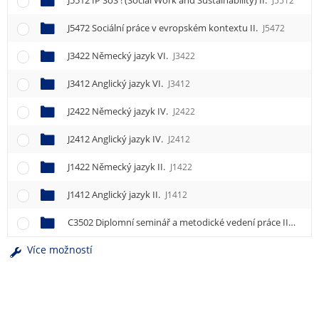
J5512 IP SoS ! (Social Work and Sustainability) II.
J5512
J5472 Sociální práce v evropském kontextu II.
J5472
J3422 Německý jazyk VI.
J3422
J3412 Anglický jazyk VI.
J3412
J2422 Německý jazyk IV.
J2422
J2412 Anglický jazyk IV.
J2412
J1422 Německý jazyk II.
J1422
J1412 Anglický jazyk II.
J1412
C3502 Diplomní seminář a metodické vedení práce II.
C350
Více možností