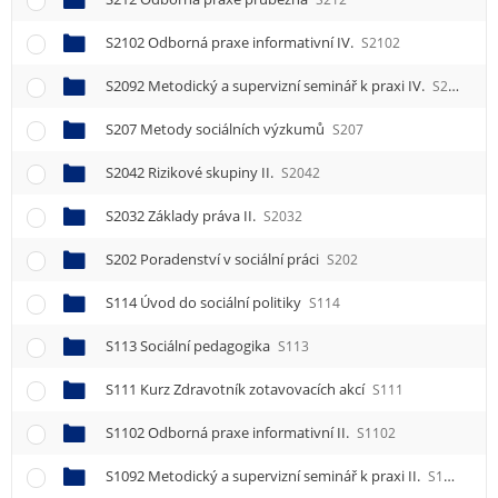
S2102 Odborná praxe informativní IV.
S2102
S2092 Metodický a supervizní seminář k praxi IV.
S2092
S207 Metody sociálních výzkumů
S207
S2042 Rizikové skupiny II.
S2042
S2032 Základy práva II.
S2032
S202 Poradenství v sociální práci
S202
S114 Úvod do sociální politiky
S114
S113 Sociální pedagogika
S113
S111 Kurz Zdravotník zotavovacích akcí
S111
S1102 Odborná praxe informativní II.
S1102
S1092 Metodický a supervizní seminář k praxi II.
S1092