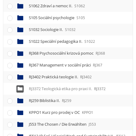
S1062 Zdraví a nemoc II.
S1062
S105 Sociální psychologie
S105
S1032 Sociologie II.
S1032
S1022 Speciální pedagogika II.
S1022
RJ368 Psychosociální krizová pomoc
RJ368
RJ367 Management v sociální práci
RJ367
RJ3402 Praktická teologie II.
RJ3402
RJ3372 Teologická etika pro praxi II.
RJ3372
RJ259 Biblistika II.
RJ259
KPPO1 Kurz pro prodej v OC
KPPO1
J553 The Chosen / Die Erwählten
J553