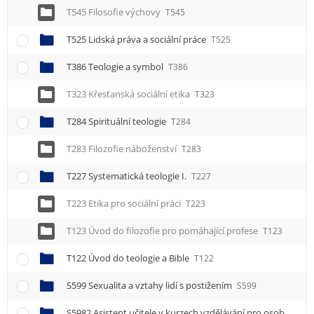
T545 Filosofie výchovy
T545
T525 Lidská práva a sociální práce
T525
T386 Teologie a symbol
T386
T323 Křesťanská sociální etika
T323
T284 Spirituální teologie
T284
T283 Filozofie náboženství
T283
T227 Systematická teologie I.
T227
T223 Etika pro sociální práci
T223
T123 Úvod do filozofie pro pomáhající profese
T123
T122 Úvod do teologie a Bible
T122
S599 Sexualita a vztahy lidí s postižením
S599
S5982 Asistent učitele v kurzech vzdělávání pro osoby se specifickými vzdělávacími potřebami