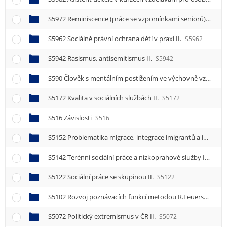
S5972 Reminiscence (práce se vzpomínkami seniorů) II.
S5
S5962 Sociálně právní ochrana dětí v praxi II.
S5962
S5942 Rasismus, antisemitismus II.
S5942
S590 Člověk s mentálním postižením ve výchovně vzdělávacím procesu
S5172 Kvalita v sociálních službách II.
S5172
S516 Závislosti
S516
S5152 Problematika migrace, integrace imigrantů a interkulturalismu II.
S5142 Terénní sociální práce a nízkoprahové služby II.
S514
S5122 Sociální práce se skupinou II.
S5122
S5102 Rozvoj poznávacích funkcí metodou R.Feuersteina II.
S5072 Politický extremismus v ČR II.
S5072