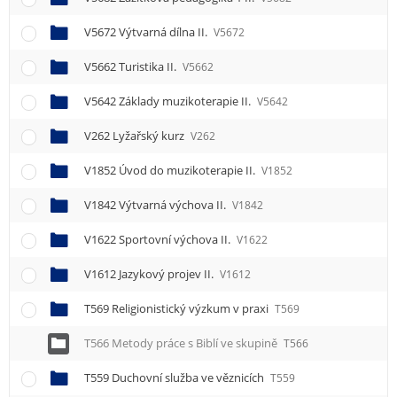
e
n
V5672 Výtvarná dílna II.
V5672
u
V5662 Turistika II.
V5662
V5642 Základy muzikoterapie II.
V5642
V262 Lyžařský kurz
V262
V1852 Úvod do muzikoterapie II.
V1852
V1842 Výtvarná výchova II.
V1842
V1622 Sportovní výchova II.
V1622
V1612 Jazykový projev II.
V1612
T569 Religionistický výzkum v praxi
T569
T566 Metody práce s Biblí ve skupině
T566
T559 Duchovní služba ve věznicích
T559