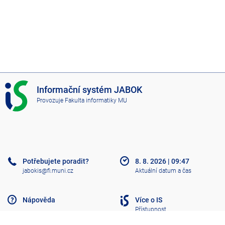
I
Informační systém JABOK
S
Provozuje
Fakulta informatiky MU
J
A
B
O
K
Potřebujete poradit?
8. 8. 2026
|
09:47
jabokis@fi.muni.cz
Aktuální datum a čas
Nápověda
Více o IS
Přístupnost