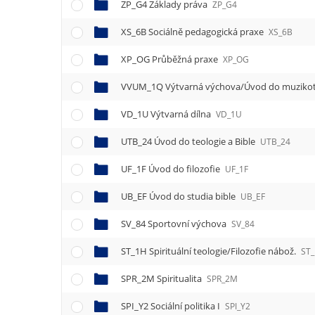
e
ZP_G4 Základy práva
ZP_G4
n
XS_6B Sociálně pedagogická praxe
u
XS_6B
XP_OG Průběžná praxe
XP_OG
VVUM_1Q Výtvarná výchova/Úvod do muziko
VD_1U Výtvarná dílna
VD_1U
UTB_24 Úvod do teologie a Bible
UTB_24
UF_1F Úvod do filozofie
UF_1F
UB_EF Úvod do studia bible
UB_EF
SV_84 Sportovní výchova
SV_84
ST_1H Spirituální teologie/Filozofie nábož.
ST
SPR_2M Spiritualita
SPR_2M
SPI_Y2 Sociální politika I
SPI_Y2