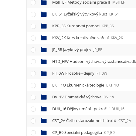
MSII_LF Metody sociální práce II
MSII_LF
LK_51 Lyžařský výcvikový kurz
LK_51
KPP_3S Kurz první pomoci
KPP_3S
KKV_2K Kurs kreativního vaření
KKV_2K
JP_RR Jazykový projev
JP_RR
HTD_HW Hudební výchova,výraz.tanec,divad
FII_0W Filozofie - dějiny
FII_0W
EKT_1O Ekumenická teologie
EKT_1O
DV_1V Dramatická výchova
DV_1V
DUII_16 Dějiny umění - pokročilí
DUII_16
CST_2A Četba starozákonních textů
CST_2A
CP_B9 Speciální pedagogika
CP_B9