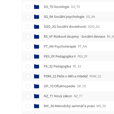
SO_T0 Sociologie
SO_T0
SG_9A Sociální psychologie
SG_9A
SDO_2G Sociální dovednosti
SDO_2G
RS_VF Rizikové skupiny - Sociální deviace
RS_V
PT_AN Psychoterapie
PT_AN
PEII_0Y Pedagogika II
PEII_0Y
PE_32 Pedagogika
PE_32
PDM_22 Péče o děti a mládež
PDM_22
OP_10 Oftalmopedie
OP_10
NZ_T1 Nový zákon
NZ_T1
MX_50 Metodický seminář k praxi
MX_50