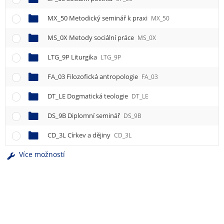
e
n
MX_50 Metodický seminář k praxi
MX_50
u
MS_0X Metody sociální práce
MS_0X
LTG_9P Liturgika
LTG_9P
FA_03 Filozofická antropologie
FA_03
DT_LE Dogmatická teologie
DT_LE
DS_9B Diplomní seminář
DS_9B
CD_3L Církev a dějiny
CD_3L
Více možností