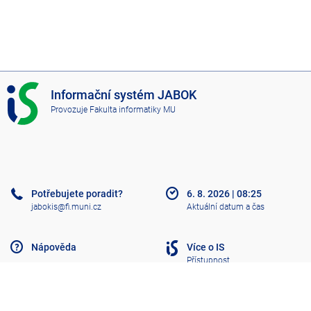
I
Informační systém JABOK
S
Provozuje
Fakulta informatiky MU
J
A
B
O
K
Potřebujete poradit?
6. 8. 2026
|
08:25
jabokis@fi.muni.cz
Aktuální datum a čas
Nápověda
Více o IS
Přístupnost
Klasický IS