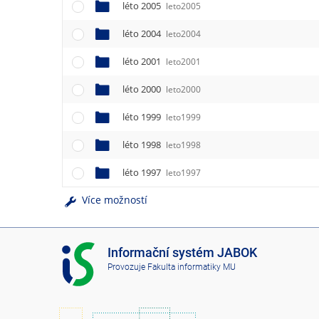
léto 2005
leto2005
léto 2004
leto2004
léto 2001
leto2001
léto 2000
leto2000
léto 1999
leto1999
léto 1998
leto1998
léto 1997
leto1997
Více možností
I
Informační systém JABOK
S
Provozuje
Fakulta informatiky MU
J
A
B