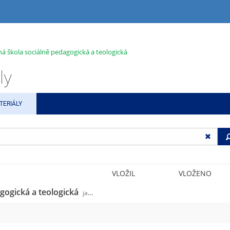
ná škola sociálně pedagogická a teologická
ly
TERIÁLY
VLOŽIL
VLOŽENO
agogická a teologická
jabok