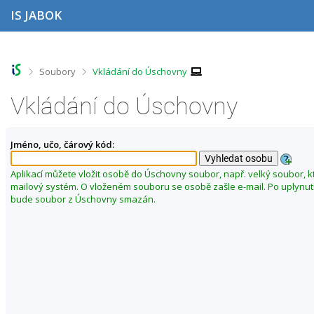
P
P
P
P
IS JABOK
ř
ř
ř
ř
e
e
e
e
s
s
s
s
k
k
k
k
o
o
o
o
>
>
Soubory
Vkládání do Úschovny
č
č
č
č
i
i
i
i
Vkládání do Úschovny
t
t
t
t
n
n
n
n
a
a
a
a
Jméno, učo, čárový kód:
h
h
o
p
o
l
b
a
r
a
s
t
Aplikací můžete vložit osobě do Úschovny soubor, např. velký soubor, k
n
v
a
i
mailový systém. O vloženém souboru se osobě zašle e-mail. Po uplynut
í
i
h
č
bude soubor z Úschovny smazán.
l
č
k
i
k
u
š
u
t
u