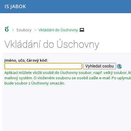
P
P
P
P
IS JABOK
ř
ř
ř
ř
e
e
e
e
s
s
s
s
k
k
k
k
o
o
o
o
>
>
Soubory
Vkládání do Úschovny
č
č
č
č
i
i
i
i
Vkládání do Úschovny
t
t
t
t
n
n
n
n
a
a
a
a
Jméno, učo, čárový kód:
h
h
o
p
o
l
b
a
r
a
s
t
Aplikací můžete vložit osobě do Úschovny soubor, např. velký soubor, k
n
v
a
i
mailový systém. O vloženém souboru se osobě zašle e-mail. Po uplynut
í
i
h
č
bude soubor z Úschovny smazán.
l
č
k
i
k
u
š
u
t
u