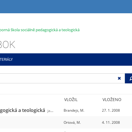
dborná škola sociálně pedagogická a teologická
ABOK
TERIÁLY
VLOŽIL
VLOŽENO
agogická a teologická
Brandejs, M.
27. 1. 2008
jabok
/31
Ortová, M.
4. 11. 2008