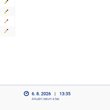
z
i
t
i
k
o
n
y
6. 8. 2026
|
13:35
Aktuální datum a čas