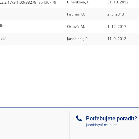
CZ.2.17/3.1.00/33279
Čihánková, I.
31. 10. 2012
954367
/8
Fischer, O.
2. 5. 2013
Ortová, M.
1. 12. 2017
Jandejsek, P.
11. 9. 2012
/18
Potřebujete poradit?
jabokis@fi.muni.cz