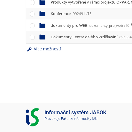
e
Produkty vytvořené v rámci projektu OPPA č. 
n
u
Konference
992491
/15
dokumenty pro WEB
dokumenty_pro_web
/16
Dokumenty Centra dalšího vzdělávání
895384
Více možností
I
Informační systém JABOK
S
Provozuje
Fakulta informatiky MU
J
A