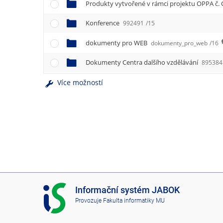
e
Produkty vytvořené v rámci projektu OPPA č. 
n
u
Konference
992491
/15
dokumenty pro WEB
dokumenty_pro_web
/16
Dokumenty Centra dalšího vzdělávání
895384
Více možností
I
Informační systém JABOK
S
Provozuje
Fakulta informatiky MU
J
A