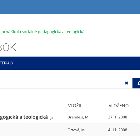
dborná škola sociálně pedagogická a teologická
ABOK
TERIÁLY
VLOŽIL
VLOŽENO
agogická a teologická
Brandejs, M.
27. 1. 2008
jabok
/31
Ortová, M.
4. 11. 2008