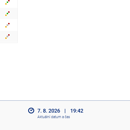
z
i
t
i
k
o
n
y
7. 8. 2026
|
19:42
Aktuální datum a čas