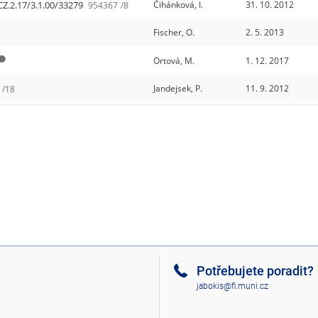
CZ.2.17/3.1.00/33279
Čihánková, I.
31. 10. 2012
954367
/8
Fischer, O.
2. 5. 2013
Ortová, M.
1. 12. 2017
Jandejsek, P.
11. 9. 2012
/18
Potřebujete poradit?
jabokis@fi.muni.cz