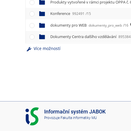
e
Produkty vytvořené v rámci projektu OPPA č. 
n
u
Konference
992491
/15
dokumenty pro WEB
dokumenty_pro_web
/16
Dokumenty Centra dalšího vzdělávání
895384
Více možností
I
Informační systém JABOK
S
Provozuje
Fakulta informatiky MU
J
A