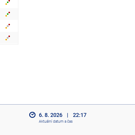
z
i
t
i
k
o
n
y
6. 8. 2026
|
22:17
Aktuální datum a čas