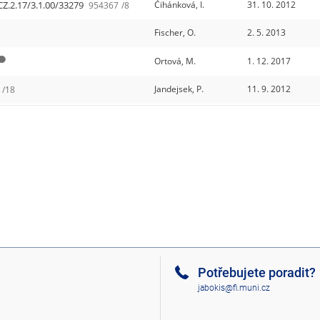
CZ.2.17/3.1.00/33279
Čihánková, I.
31. 10. 2012
954367
/8
Fischer, O.
2. 5. 2013
Ortová, M.
1. 12. 2017
Jandejsek, P.
11. 9. 2012
/18
Potřebujete poradit?
jabokis@fi.muni.cz