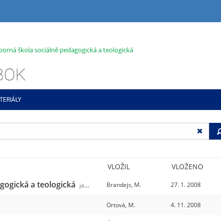
dborná škola sociálně pedagogická a teologická
ABOK
TERIÁLY
VLOŽIL
VLOŽENO
agogická a teologická
Brandejs, M.
27. 1. 2008
jabok
/31
Ortová, M.
4. 11. 2008