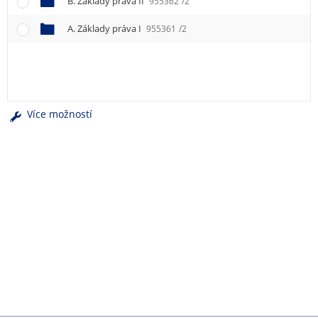
B. Základy práva II
955362
/2
e
n
A. Základy práva I
955361
/2
u
Více možností