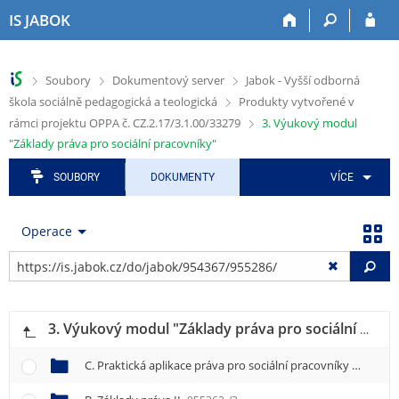
P
P
P
P
P
IS JABOK
ř
ř
ř
ř
ř
e
e
e
e
e
s
s
s
s
s
>
>
>
Soubory
Dokumentový server
Jabok - Vyšší odborná
k
k
k
k
k
>
škola sociálně pedagogická a teologická
Produkty vytvořené v
o
o
o
o
o
č
č
č
č
č
>
rámci projektu OPPA č. CZ.2.17/3.1.00/33279
3. Výukový modul
i
i
i
i
i
"Základy práva pro sociální pracovníky"
t
t
t
t
t
n
n
n
n
n
SOUBORY
DOKUMENTY
VÍCE
a
a
a
a
a
h
h
a
o
p
Operace
o
l
p
b
a
r
a
l
s
t
Vy
n
v
i
a
i
í
i
k
h
č
l
č
a
k
i
k
č
u
3. Výukový modul "Základy práva pro sociální pracovníky"
š
u
n
t
í
C. Praktická aplikace práva pro sociální pracovníky
955374
u
m