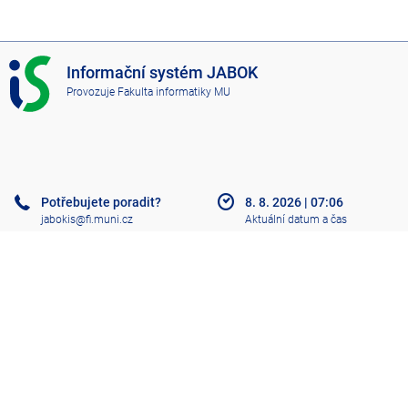
I
Informační systém JABOK
S
Provozuje
Fakulta informatiky MU
J
A
B
O
K
Potřebujete poradit?
8. 8. 2026
|
07:06
jabokis@fi.muni.cz
Aktuální datum a čas
Nápověda
Více o IS
Přístupnost
Klasický IS