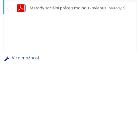
e
n
Metody sociální práce s rodinou - sylabus
Metody_SP_s_rodinou_-_sylabus.pdf
u
Více možností