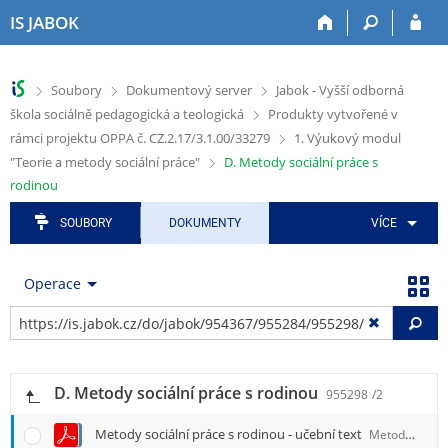
P
P
P
P
P
IS JABOK
ř
ř
ř
ř
ř
e
e
e
e
e
s
s
s
s
s
>
>
>
Soubory
Dokumentový server
Jabok - Vyšší odborná
k
k
k
k
k
>
škola sociálně pedagogická a teologická
Produkty vytvořené v
o
o
o
o
o
č
č
č
č
č
>
rámci projektu OPPA č. CZ.2.17/3.1.00/33279
1. Výukový modul
i
i
i
i
i
>
"Teorie a metody sociální práce"
D. Metody sociální práce s
t
t
t
t
t
rodinou
n
n
n
n
n
a
a
a
a
a
SOUBORY
DOKUMENTY
VÍCE
h
h
a
o
p
o
l
p
b
a
r
a
l
s
t
Operace
n
v
i
a
i
Vy
í
i
k
h
č
l
č
a
k
i
k
č
u
š
u
n
D. Metody sociální práce s rodinou
955298
/2
t
í
u
m
Metody sociální práce s rodinou - učební text
Metody_SP_s_rodinou_-_ucebni_text.pdf