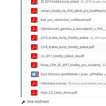
e
ZS 2019 krátké kurzy plakát
ZS_2019_kratke_kur
n
Uznani_studia_na_VOS_Jabok_pro_kvalifikacni
u
Rad_pro_celozivotni_vzdelavani.pdf
Odmenovani_garanta_a_zkousejicich_v_PVC__
LS19_kratke_kurzy_kredity_plakat
LS_2019_kra
LS18_kratke_kurzy_kredity_plakat.pdf
LS_2017_kredity_plakat_A4.pdf
Kurzy_CDV_ZS_2017_kredity_pro_studenty
ZS
Kurz Ochrana spotřebitele v praxi - přihláška
p
Informace o kurzu
Ochrana_spotrebitele_kurz_pro_st
Flyer_CZ_Cesta_domu.pdf
Více možností