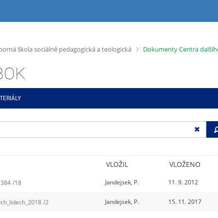
>
dborná škola sociálně pedagogická a teologická
Dokumenty Centra dalšíh
ABOK
TERIÁLY
VLOŽIL
VLOŽENO
Jandejsek, P.
11. 9. 2012
5384
/18
Jandejsek, P.
15. 11. 2017
ch_lidech_2018
/2