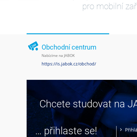
pro mobilní zař
Obchodní centrum
Nabízíme na JABOK
https://is.jabok.cz/obchod/
Chcete studovat na 
… přihlaste se!
Přihl