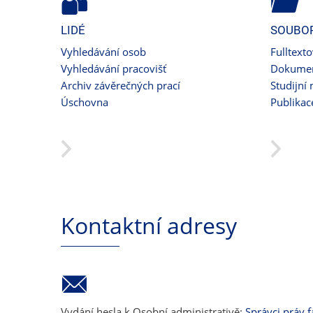
LIDÉ
SOUBO
Vyhledávání osob
Fulltext
Vyhledávání pracovišť
Dokumen
Archiv závěrečných prací
Studijní 
Úschovna
Publikac
Kontaktní adresy
Vydání hesla k Osobní administrativě:
Správci práv f