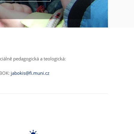
ciálně pedagogická a teologická:
ABOK:
jabokis@fi.muni.cz