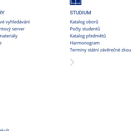
RY
STUDIUM
ové vyhledávání
Katalog oborů
tový server
Počty studentů
materiály
Katalog předmětů
e
Harmonogram
Termíny státní závěrečné zko
akult