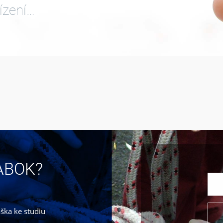
ízení…
JABOK?
áška ke studiu