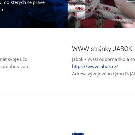
, do kterých se právě
má
WWW stránky JABOK
nát svoje učo
Jabok - Vyšší odborná škola so
e, pomohou vám
https://www.jabok.cz/
Adresa vývojového týmu IS J