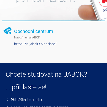
Obchodní centrum
Nabízíme na JABOK
https://is.jabok.cz/obchod/
Chcete studovat na JABOK?
… přihlaste se!
Přihláška ke studiu
Obory, do kterých se právě přijímá