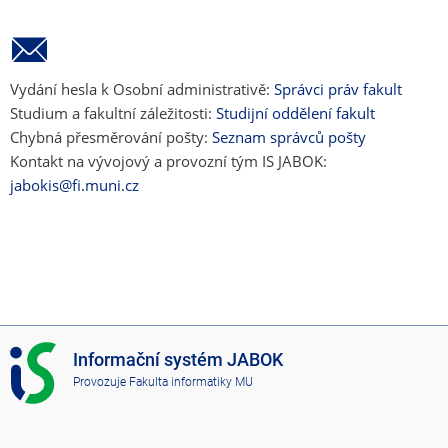
Vydání hesla k Osobní administrativě:
Správci práv fakult
Studium a fakultní záležitosti:
Studijní oddělení fakult
Chybná přesměrování pošty:
Seznam správců pošty
Kontakt na vývojový a provozní tým IS JABOK:
jabokis@fi.muni.cz
I
Informační systém JABOK
S
Provozuje
Fakulta informatiky MU
J
A
B