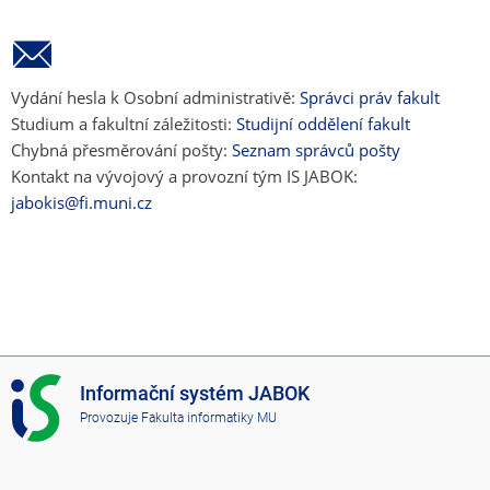
Vydání hesla k Osobní administrativě:
Správci práv fakult
Studium a fakultní záležitosti:
Studijní oddělení fakult
Chybná přesměrování pošty:
Seznam správců pošty
Kontakt na vývojový a provozní tým IS JABOK:
jabokis@fi.muni.cz
I
Informační systém JABOK
S
Provozuje
Fakulta informatiky MU
J
A
B