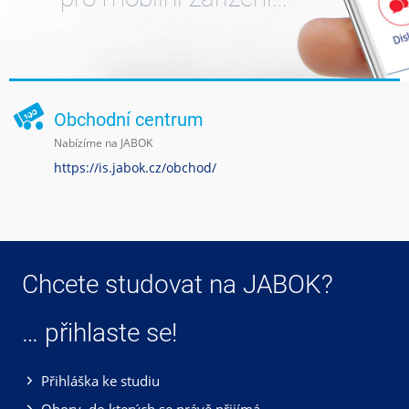
Obchodní centrum
Nabízíme na JABOK
https://is.jabok.cz/obchod/
Chcete studovat na JABOK?
… přihlaste se!
Přihláška ke studiu
Obory, do kterých se právě přijímá