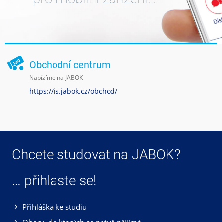
Obchodní centrum
Nabízíme na JABOK
https://is.jabok.cz/obchod/
Chcete studovat na JABOK?
… přihlaste se!
Přihláška ke studiu
Obory, do kterých se právě přijímá