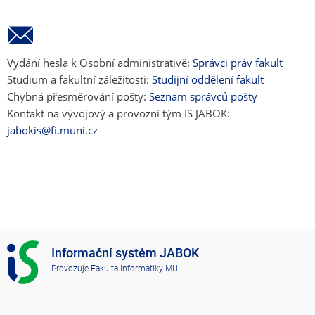
Vydání hesla k Osobní administrativě:
Správci práv fakult
Studium a fakultní záležitosti:
Studijní oddělení fakult
Chybná přesměrování pošty:
Seznam správců pošty
Kontakt na vývojový a provozní tým IS JABOK:
jabokis@fi.muni.cz
I
Informační systém JABOK
S
Provozuje
Fakulta informatiky MU
J
A
B