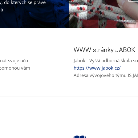
, do kterých se právě
má
WWW stránky JABOK
nát svoje učo
Jabok - Vyšší odborná škola so
e, pomohou vám
https://www.jabok.cz/
Adresa vývojového týmu IS J