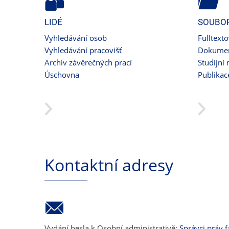
LIDÉ
SOUBO
Vyhledávání osob
Fulltext
Vyhledávání pracovišť
Dokumen
Archiv závěrečných prací
Studijní 
Úschovna
Publikac
Kontaktní adresy
Vydání hesla k Osobní administrativě:
Správci práv f