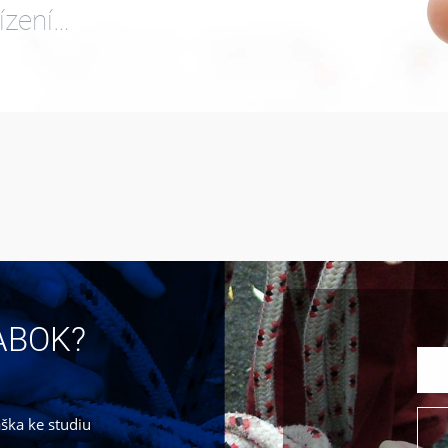
ízení…
JABOK?
áška ke studiu