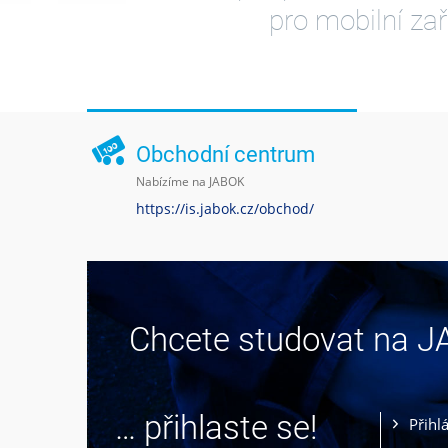
pro mobilní zař
Obchodní centrum
Nabízíme na JABOK
https://is.jabok.cz/obchod/
Chcete studovat na 
… přihlaste se!
Přihl