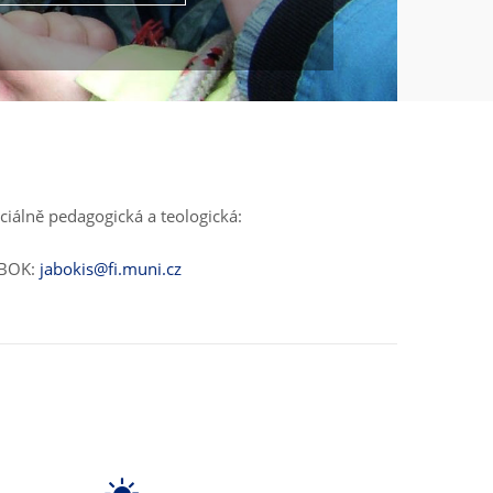
ciálně pedagogická a teologická:
ABOK:
jabokis@fi.muni.cz