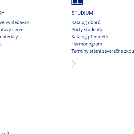
RY
STUDIUM
ové vyhledávání
Katalog oborů
tový server
Počty studentů
materiály
Katalog předmětů
e
Harmonogram
Termíny státní závěrečné zko
akult