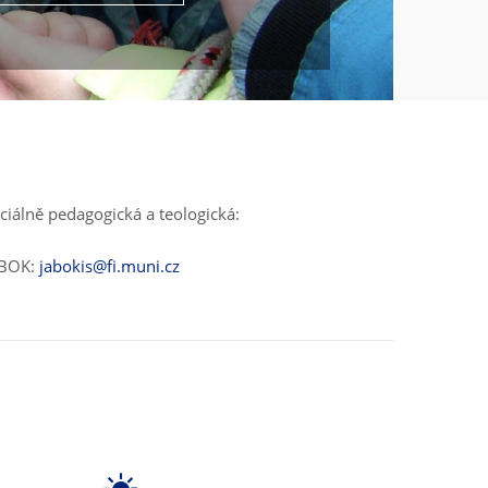
ciálně pedagogická a teologická:
ABOK:
jabokis@fi.muni.cz