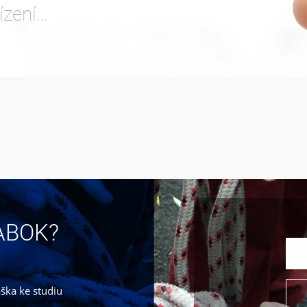
ízení…
JABOK?
áška ke studiu