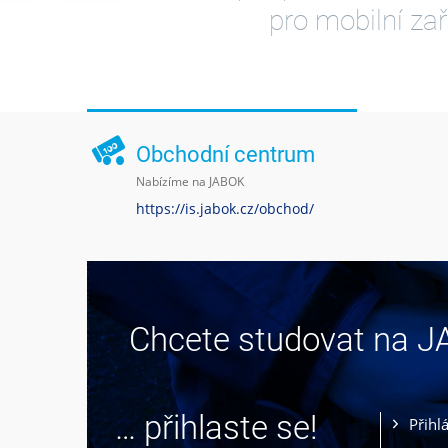
pro mobilní zař
Obchodní centrum
Nabízíme na JABOK
https://is.jabok.cz/obchod/
Chcete studovat na 
… přihlaste se!
Přihl