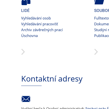
LIDÉ
SOUBO
Vyhledávání osob
Fulltext
Vyhledávání pracovišť
Dokumen
Archiv závěrečných prací
Studijní 
Úschovna
Publikac
Kontaktní adresy
Vydání hesla k Osobní administrativě:
Správci práv f