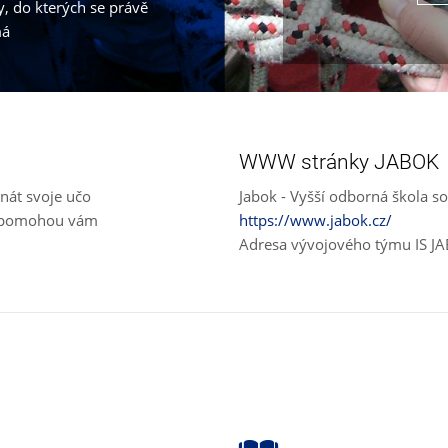
, do kterých se právě
má
WWW stránky JABOK
nát svoje učo
Jabok - Vyšší odborná škola so
e, pomohou vám
https://www.jabok.cz/
Adresa vývojového týmu IS J