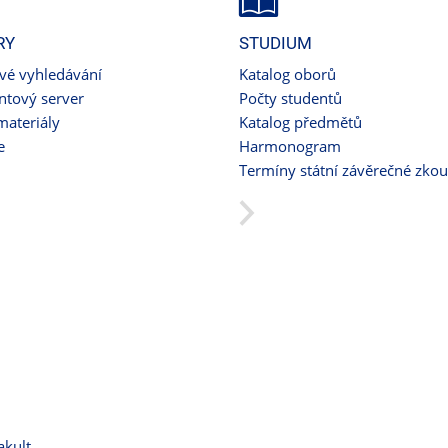
RY
STUDIUM
ové vyhledávání
Katalog oborů
tový server
Počty studentů
materiály
Katalog předmětů
e
Harmonogram
Termíny státní závěrečné zko
akult