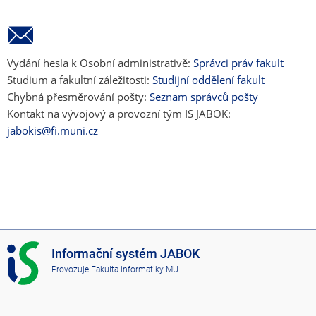
Vydání hesla k Osobní administrativě:
Správci práv fakult
Studium a fakultní záležitosti:
Studijní oddělení fakult
Chybná přesměrování pošty:
Seznam správců pošty
Kontakt na vývojový a provozní tým IS JABOK:
jabokis@fi.muni.cz
I
Informační systém JABOK
S
Provozuje
Fakulta informatiky MU
J
A
B