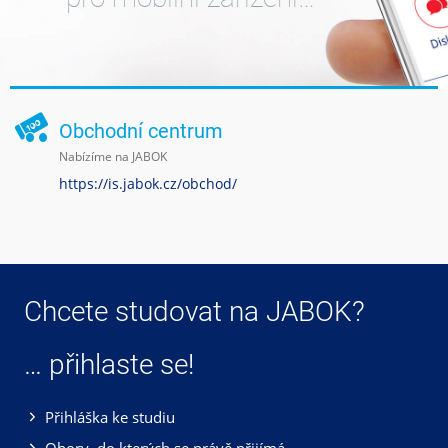
Obchodní centrum
Nabízíme na JABOK
https://is.jabok.cz/obchod/
Chcete studovat na JABOK?
… přihlaste se!
Přihláška ke studiu
Obory, do kterých se právě přijímá