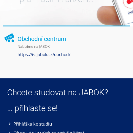
Obchodní centrum
Nabízíme na JABOK
https://is.jabok.cz/obchod/
Chcete studovat na JABOK?
… přihlaste se!
Přihláška ke studiu
Obory, do kterých se právě přijímá