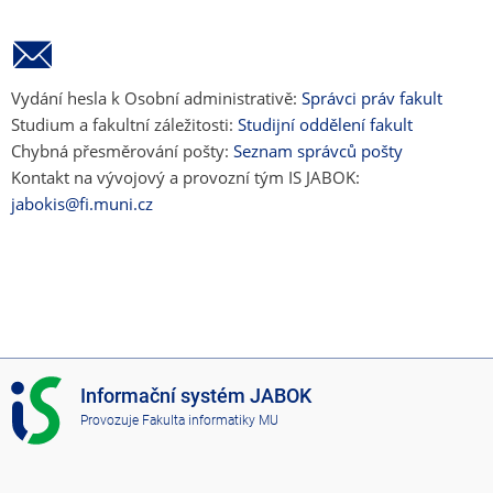
Vydání hesla k Osobní administrativě:
Správci práv fakult
Studium a fakultní záležitosti:
Studijní oddělení fakult
Chybná přesměrování pošty:
Seznam správců pošty
Kontakt na vývojový a provozní tým IS JABOK:
jabokis@fi.muni.cz
I
Informační systém JABOK
S
Provozuje
Fakulta informatiky MU
J
A
B